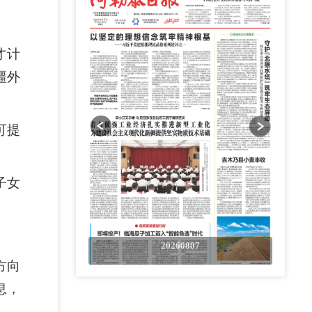
才计
疆外
可提
子女
0807
20260807
方向
息，