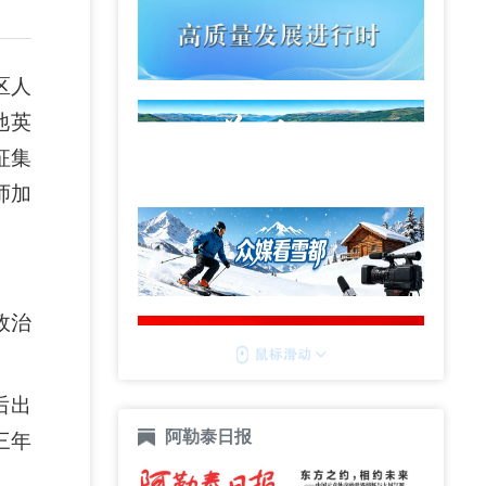
区人
池英
征集
师加
政治
后出
阿勒泰日报
三年