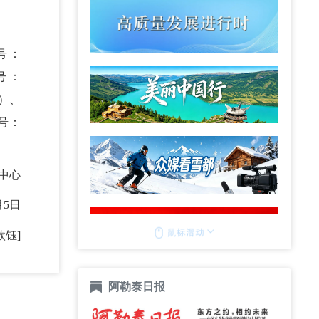
号：
证号：
1）、
证号：
中心
月5日
欣钰]
阿勒泰日报