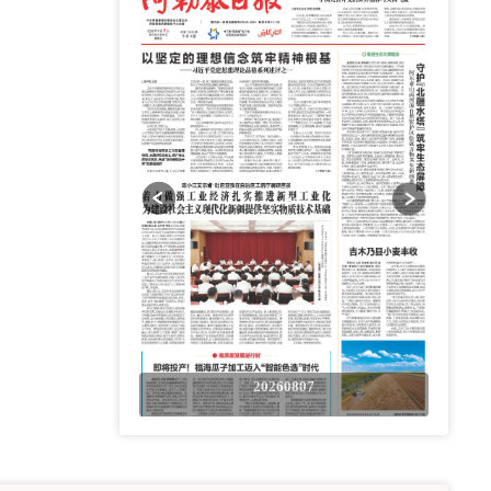
0807
20260807