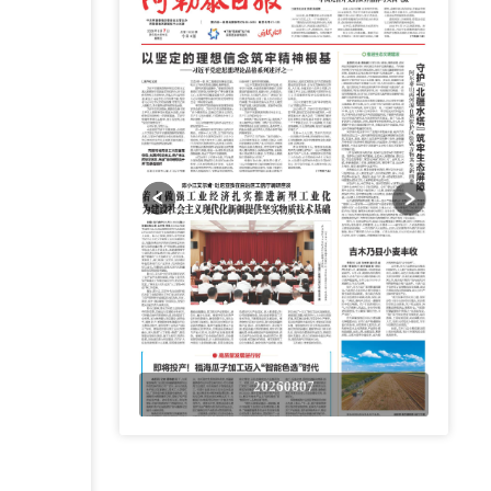
0807
20260807