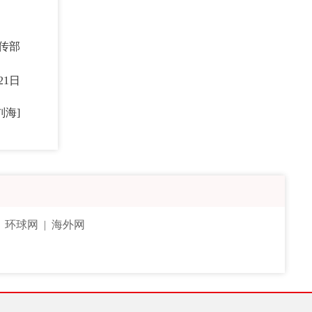
传部
21日
刘海]
|
环球网
|
海外网