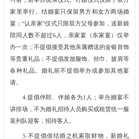
家里举行。结婚宴只保留男方和女方两场婚
宴；
“
认亲家
”
仪式只限双方父母参加，送新娘
陪同人数不超过
6
人，亲家宴（东家宴）仅举
办一次；不提倡接受其他亲属赠送的金银首饰
等贵重礼品；不提倡发放服饰、丝巾、披肩等
各种礼品。婚礼前不提倡举办或参加其他宴
请。
4.
提倡伴郎、伴娘各为
1
人；举办婚宴不
讲排场，不为婚礼招待人员购买或租赁统一服
装列队迎客，招待客人。
5.
不提倡借结婚之机索取财物，新婚礼