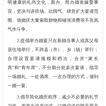
明健康的礼尚文化，新办、简办婚丧嫁娶事
宜，坚决与讲排场、比阔气、肆意扩大宴请范
围、借婚庆大量索取财物和铺张浪费等不良风
气作斗争。
2.
提倡举办婚宴只在新婚当事人或其父母
居住地举行，不跨县（市）、乡（镇）举行；
合理设置宴请规模和档次，合并
“
家长
席
”
和
“
青年席
”
，不分期分批多次宴请，倡导
一场婚礼、一处酒席、一次办理的方式，做到
一婚一宴。
3.
倡导简化婚庆程序，减少不必要的礼节
习俗，若举办说亲仪式、订婚仪式仅限于双方