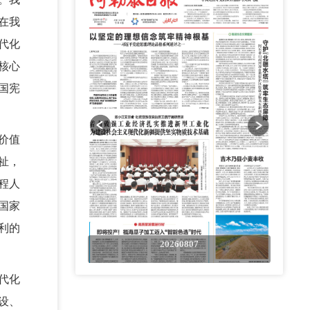
在我
代化
核心
国宪
价值
祉，
程人
国家
利的
0807
20260807
代化
设、