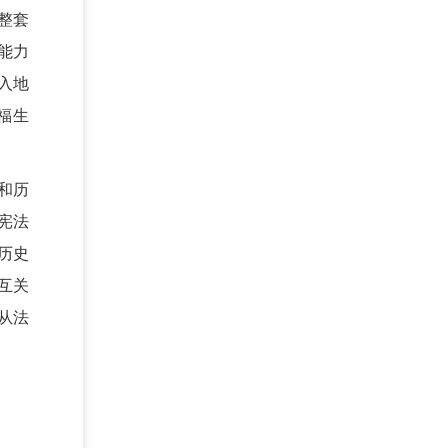
整套
能力
入地
福生
和历
宪法
历史
互关
从法