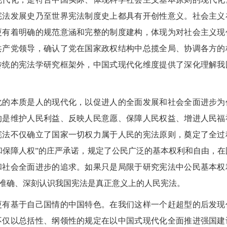
宪法发展史乃至世界宪法制度史上都具有开创性意义。社会主义
更有着明确的规范意涵和完整的制度建构，体现为对社会主义现
共产党领导，确认了党在国家政权结构中总揽全局、协调各方的
传统的宪法学研究框架外，中国式现代化维度提供了深化理解我
的本质是人的现代化，以促进人的全面发展和社会全面进步为
的是维护人民利益、反映人民意愿、保障人民权益、增进人民福
宪法不仅确立了国家一切权力属于人民的宪法原则，奠定了全过
和保障人权”的庄严承诺，规定了公民广泛的基本权利和自由，在
和社会全面进步的追求。如果只是局限于研究宪法中公民基本权
2026
准确、深刻认识我国宪法是真正意义上的人民宪法。
有基于自己国情的中国特色。在我们这样一个赶超型的后发现
不仅以总括性、纲领性的规定在以中国式现代化全面推进强国建