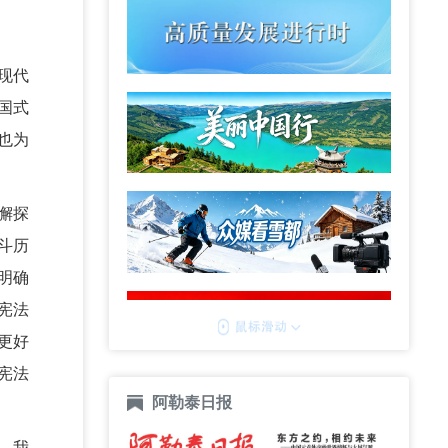
现代
国式
也为
懈探
斗历
明确
宪法
更好
宪法
阿勒泰日报
。我