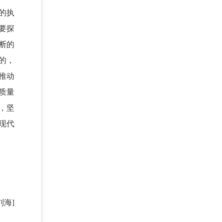
的执
要探
断的
的，
推动
质量
，坚
现代
刘海]