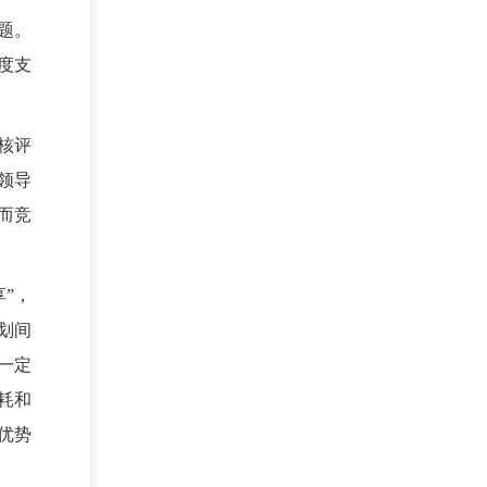
题。
度支
核评
领导
而竞
”，
划间
一定
耗和
优势