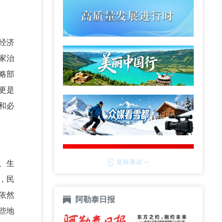
经济
家治
略部
更是
和必
、生
，民
依然
阿勒泰日报
些地