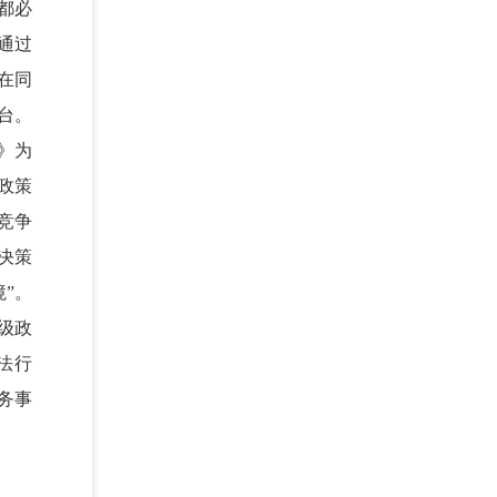
都必
通过
在同
台。
》为
政策
竞争
决策
”。
级政
法行
务事
。