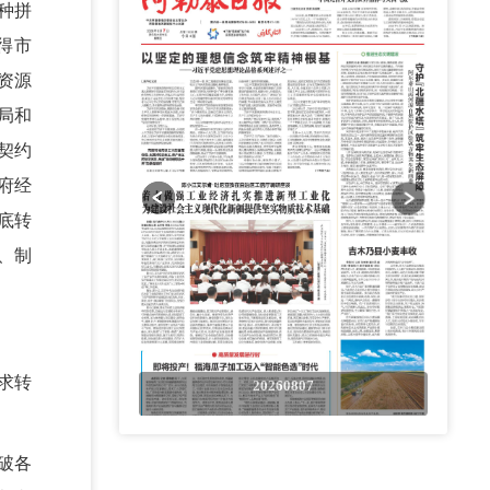
种拼
得市
资源
局和
契约
府经
底转
、制
求转
0807
20260807
破各