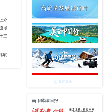
上介
流域
十三
刘海]
阿勒泰日报