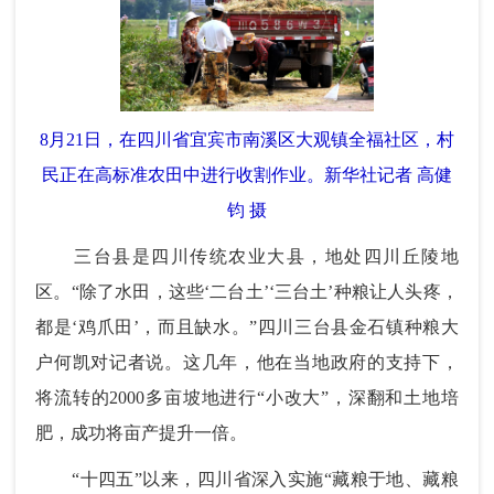
8月21日，在四川省宜宾市南溪区大观镇全福社区，村
民正在高标准农田中进行收割作业。新华社记者 高健
钧 摄
三台县是四川传统农业大县，地处四川丘陵地
区。“除了水田，这些‘二台土’‘三台土’种粮让人头疼，
都是‘鸡爪田’，而且缺水。”四川三台县金石镇种粮大
户何凯对记者说。这几年，他在当地政府的支持下，
将流转的2000多亩坡地进行“小改大”，深翻和土地培
肥，成功将亩产提升一倍。
“十四五”以来，四川省深入实施“藏粮于地、藏粮