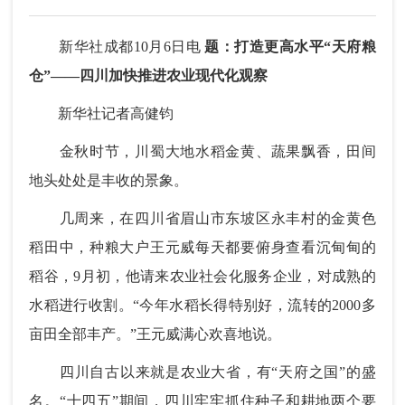
新华社成都10月6日电
题：打造更高水平“天府粮
仓”——四川加快推进农业现代化观察
新华社记者高健钧
金秋时节，川蜀大地水稻金黄、蔬果飘香，田间
地头处处是丰收的景象。
几周来，在四川省眉山市东坡区永丰村的金黄色
稻田中，种粮大户王元威每天都要俯身查看沉甸甸的
稻谷，9月初，他请来农业社会化服务企业，对成熟的
水稻进行收割。“今年水稻长得特别好，流转的2000多
亩田全部丰产。”王元威满心欢喜地说。
四川自古以来就是农业大省，有“天府之国”的盛
名。“十四五”期间，四川牢牢抓住种子和耕地两个要