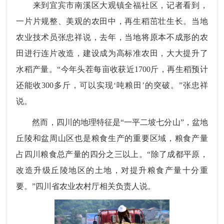
来到宜宾市南溪区大观镇全福社区，记者看到，
一片片规整、美观的农田中，再生稻茁壮生长。当地
农业技术员张忠祥说，去年，当地将原本不成形的农
田进行连片改造，建设成为高标准农田，大大提升了
水稻产量。“今年头茬每亩收获近1700斤，再生稻预计
还能收300多斤，可以实现‘吨粮田’的突破。”张忠祥
说。
然而，四川的地理特征是“一平二坡七分山”，盆地
丘陵和盆周山区也是粮食生产的重要区域，粮食产量
占四川粮食总产量的四分之三以上。“除了成都平原，
改造升级丘陵地区的土地，对提升粮食产量十分重
要。”四川省农业农村厅相关负责人说。