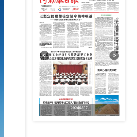
0807
20260807