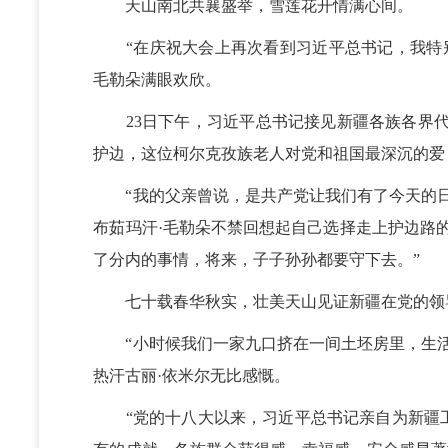
天山南北共襄盛举，雪莲花开情满心间。
“在庆祝大会上再次看到习近平总书记，我特别特
毛勒朵满眼欢欣。
23日下午，习近平总书记接见新疆各族各界代
护边，这位柯尔克孜族老人对党和祖国最深沉的爱
“我的父亲曾说，是共产党让我们有了今天的日
布茹玛汗·毛勒朵不禁回想起自己选择走上护边路
了分内的事情，将来，子子孙孙都要守下去。”
七十载春华秋实，壮美天山见证新疆在党的领
“小时候我们一家九口挤在一间土坯房里，生活
热汗古丽·依米尔无比感慨。
“党的十八大以来，习近平总书记亲自为新疆工