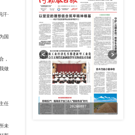
汗·
为国
合，
我做
主任
0807
20260807
所未