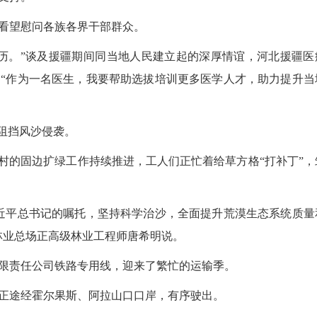
看望慰问各族各界干部群众。
。”谈及援疆期间同当地人民建立起的深厚情谊，河北援疆医
“作为一名医生，我要帮助选拔培训更多医学人才，助力提升当
阻挡风沙侵袭。
的固边扩绿工作持续推进，工人们正忙着给草方格“打补丁”，
平总书记的嘱托，坚持科学治沙，全面提升荒漠生态系统质量
林业总场正高级林业工程师唐希明说。
责任公司铁路专用线，迎来了繁忙的运输季。
途经霍尔果斯、阿拉山口口岸，有序驶出。