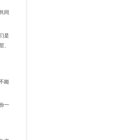
共同
们是
层、
不能
份一