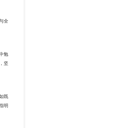
与全
中勉
，坚
如既
指明