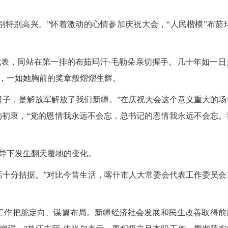
别高兴。”怀着激动的心情参加庆祝大会，“人民楷模”布茹玛
表，同站在第一排的布茹玛汗·毛勒朵亲切握手。几十年如一日
，一如她胸前的奖章般熠熠生辉。
子，是解放军解放了我们新疆。”在庆祝大会这个意义重大的场
的初衷，“党的恩情我永远不会忘，总书记的恩情我永远不会忘。
导下发生翻天覆地的变化。
十分拮据。”对比今昔生活，喀什市人大常委会代表工作委员会
2026
作把舵定向、谋篇布局。新疆经济社会发展和民生改善取得前