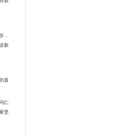
好新
步，
设新
的直
玛仁
家坚