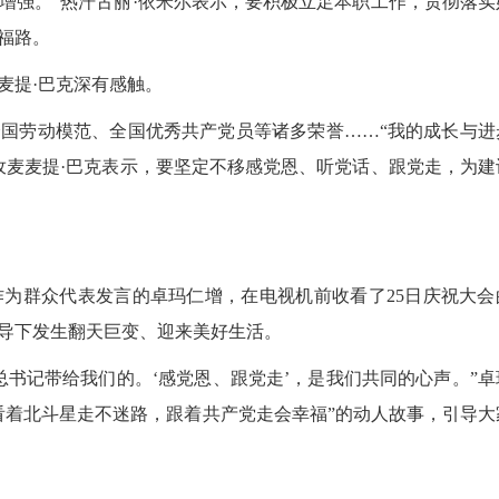
增强。”热汗古丽·依米尔表示，要积极立足本职工作，贯彻落实
福路。
提·巴克深有感触。
劳动模范、全国优秀共产党员等诸多荣誉……“我的成长与进
孜麦麦提·巴克表示，要坚定不移感党恩、听党话、跟党走，为建
为群众代表发言的卓玛仁增，在电视机前收看了25日庆祝大会
导下发生翻天巨变、迎来美好生活。
记带给我们的。‘感党恩、跟党走’，是我们共同的心声。”卓
看着北斗星走不迷路，跟着共产党走会幸福”的动人故事，引导大