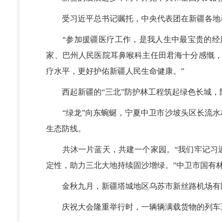
受习近平总书记嘱托，中央代表团在新疆各地
“参加援疆医疗工作，是我人生中最宝贵的经历
家、巴州人民医院耳鼻喉科主任田君海十分感慨，
疗水平，更好护佑新疆人民生命健康。”
西起新疆的“三北”防护林工程筑起绿色长城，
“绿龙”向东蜿蜒，宁夏中卫市沙坡头区长流水村
生态防线。
共沐一片蓝天，共建一个家园。“我们牢记习近
定性，助力三北大地持续固沙增绿。”中卫市国有
金秋九月，新疆塔城地区乌苏市新丝路机场有限
庆祝大会隆重举行时，一辆辆满载货物的列车正