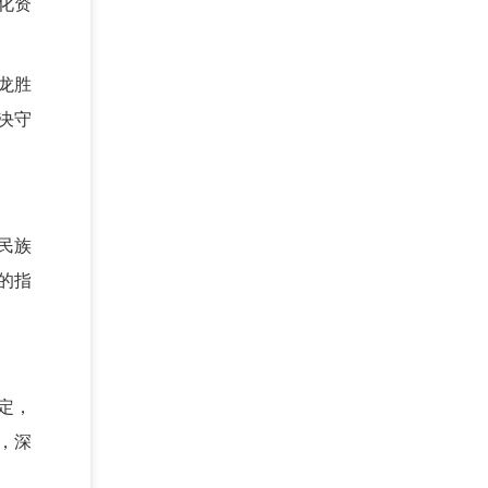
化资
龙胜
决守
民族
的指
定，
，深