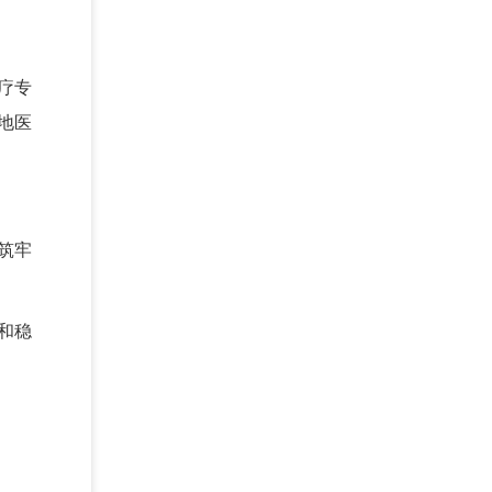
疗专
地医
筑牢
和稳