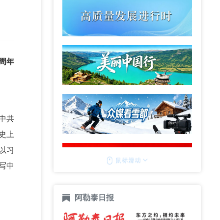
周年
中共
史上
以习
写中
阿勒泰日报