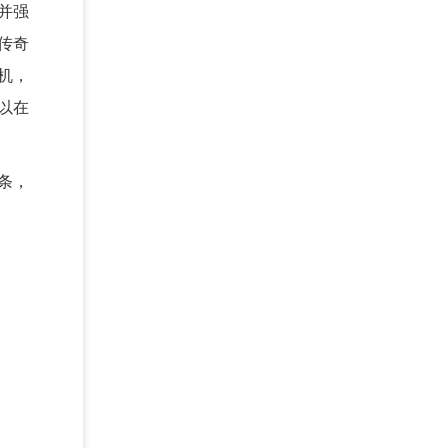
并强
传奇
机，
以在
条，