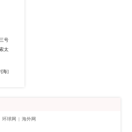
三号
索太
刘海]
|
环球网
|
海外网