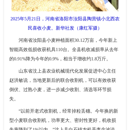
2025年5月21日，河南省洛阳市汝阳县陶营镇小北西农
民喜收小麦。新华社发（康红军摄）
河南省汝阳县小麦种植面积30.12万亩，今年新上
智能高效低损收获机具110台。全县机收减损率从去年
的0.91%降为今年的0.9%，相当于增收约1.8万斤。
山东省汶上县农业机械现代化发展促进中心主任
赵洪敏说，当地更新后的联合收割机，可以有效收获
倒伏、过熟小麦，进一步减少收割、清选等环节损
失。
“以前开老式收割机，经常掉粒丢穗。今年换的新
型小麦联合收割机，功率更大、密封性更好，机收损
失率降到了1%以内。”汶上县白石镇农机手李念波说。