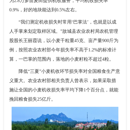
为2.8万多亩麦田提供机收服务，平均机收损失率
0.9%，好的地块能达到0.5%左右。
“我们测定机收损失时常用‘巴掌法’，也就是以成
人手掌来划定取样区域。”故城县农业农村局农机管理
股股长王丽霞说，以小麦千粒重45克、亩产量900斤为
例，按照农业农村部今年损失率不高于1.2%的标准计
算，一巴掌的范围内，落地的小麦籽粒不超过4粒。
降低“三夏”小麦机收环节损失率对全国粮食生产意
义重大。农业农村部相关负责人曾表示，如果采取措
施让全国的小麦机收损失率平均下降1个百分点，就能
挽回粮食损失25亿斤。