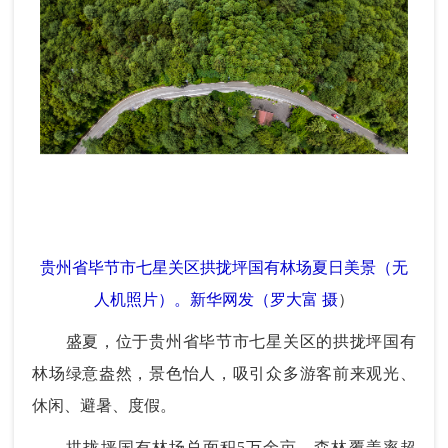
贵州省毕节市七星关区拱拢坪国有林场夏日美景（无
人机照片）。新华网发（罗大富 摄
）
盛夏，位于贵州省毕节市七星关区的拱拢坪国有
林场绿意盎然，景色怡人，吸引众多游客前来观光、
休闲、避暑、度假。
拱拢坪国有林场总面积5万余亩，森林覆盖率超