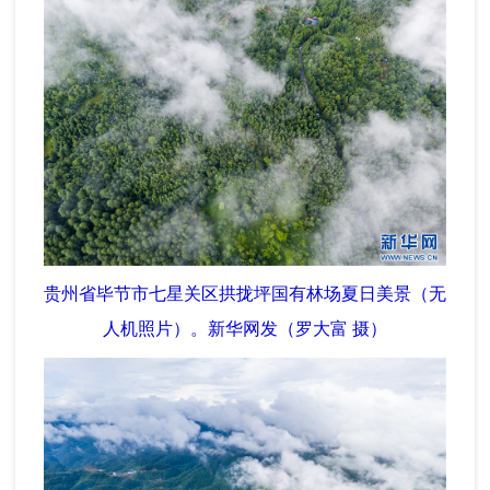
贵州省毕节市七星关区拱拢坪国有林场夏日美景（无
人机照片）。新华网发（罗大富 摄）