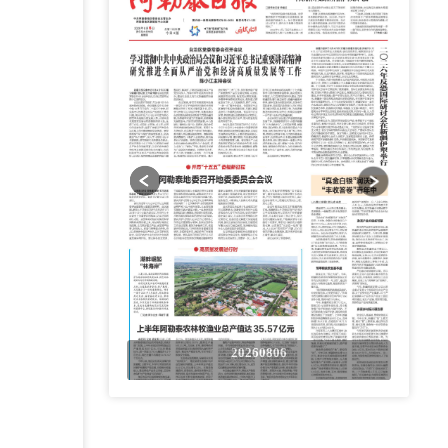
0806
20260806