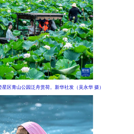
市娄星区青山公园泛舟赏荷。新华社发（吴永华 摄）