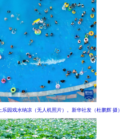
水上乐园戏水纳凉（无人机照片）。新华社发（杜鹏辉 摄）
2026