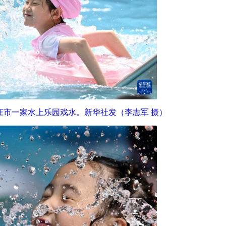
枣庄市一家水上乐园戏水。新华社发（李志军 摄）