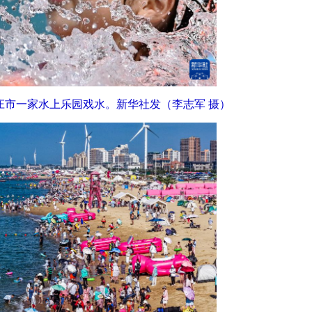
枣庄市一家水上乐园戏水。新华社发（李志军 摄）