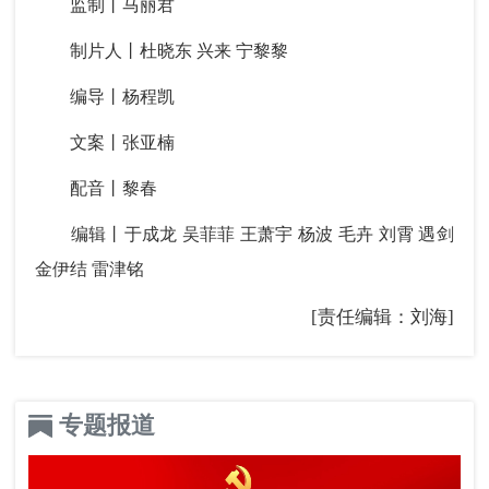
监制丨马丽君
制片人丨杜晓东 兴来 宁黎黎
编导丨杨程凯
文案丨张亚楠
配音丨黎春
编辑丨于成龙 吴菲菲 王萧宇 杨波 毛卉 刘霄 遇剑
金伊结 雷津铭
[责任编辑：刘海]
专题报道