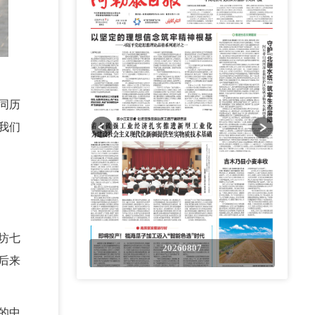
同历
我们
坊七
0807
20260807
后来
的中