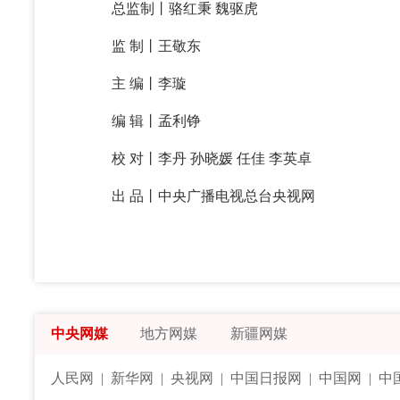
总监制丨骆红秉 魏驱虎
监 制丨王敬东
主 编丨李璇
编 辑丨孟利铮
校 对丨李丹 孙晓媛 任佳 李英卓
出 品丨中央广播电视总台央视网
中央网媒
地方网媒
新疆网媒
人民网
|
新华网
|
央视网
|
中国日报网
|
中国网
|
中