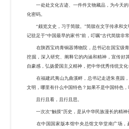
一处处文化古迹、一件件文物藏品，为今天的我
化密码。
“颇览文史，习于简牍。”简牍在文字传承和文
记驻足于“中国最早的家书”前，叮嘱“古代简牍非
在陕西宝鸡青铜器博物院，总书记在国宝级青铜
挖掘，深入研究、阐释它的内涵和精神，宣传好
自豪感，弘扬爱国主义精神，把中华优秀传统文化
在福建武夷山九曲溪畔，总书记走进朱熹园，品
文明，哪里有什么中国特色？如果不是中国特色，
且行且看，且行且思。
一次次“触摸”历史，是从中华民族漫长的精神
在中国国家版本馆中央总馆文华堂南广场，矗立