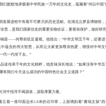
们默默地承载着中华民族一万年的文化史，蕴藏着“何以中国”
明发展进程中有着不可磨灭的历史贡献。在湖北云梦县博物馆，
常珍贵，是我们国家信史的重要实物佐证，要善加保护，做好研究
器——何尊前驻足凝视。他指出：“中华文明五千年，还要进
其中蕴含的伟大智慧，从而让大家更加尊崇热爱，增强对中华文
一代一代传下去。”
读传承千年的文化精粹，他意味深长地说：“如果没有中华五
哪有我们今天这么成功的中国特色社会主义道路？”
长河中找寻不竭源泉，汲取厚重力量。
着一座印面边长1.6米的石印章，上面镌刻着“赓续文脉”四