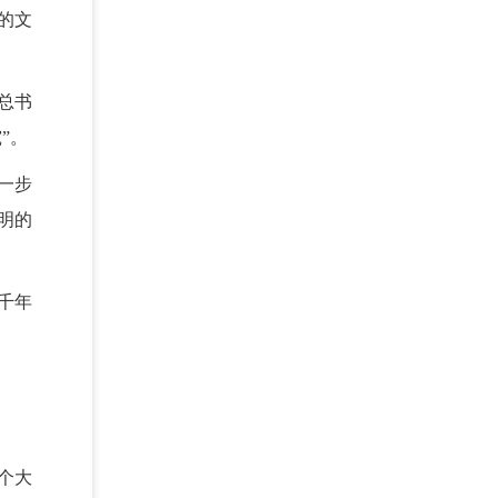
的文
总书
”。
一步
明的
千年
个大