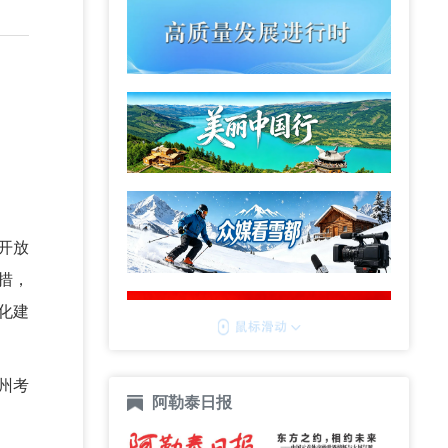
开放
措，
化建
州考
阿勒泰日报