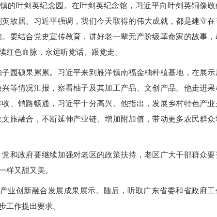
镇的叶剑英纪念园。在叶剑英纪念馆，习近平向叶剑英铜像敬
剑英故居。习近平强调，我们今天取得的伟大成就，都是建立在
的。要结合党史宣传教育，讲好老一辈无产阶级革命家的故事，
续红色血脉，永远听党话、跟党走。
子园硕果累累。习近平来到雁洋镇南福金柚种植基地，在展示
振兴等情况汇报，察看柚子及其加工产品、文创产品。他走进果
丰收、销路畅通，习近平十分高兴。他指出，发展乡村特色产业
农文旅融合，不断延伸产业链、增加附加值，带动更多农民群众
党和政府要继续加强对老区的政策扶持，老区广大干部群众要
一样又甜又美。
2026
产业创新融合发展成果展示。随后，听取广东省委和省政府工
步工作提出要求。