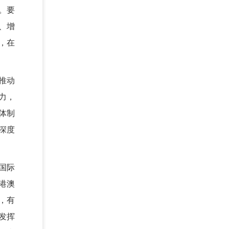
。要
、增
，在
推动
力，
体制
深度
国际
港澳
，有
发挥