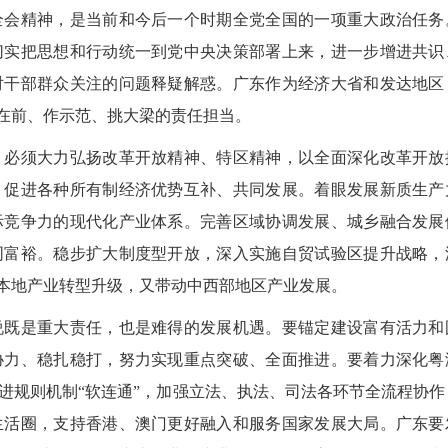
会精神，是当前和今后一个时期全党全国的一项重大政治任务
切实把思想和行动统一到党中央决策部署上来，进一步增进共识
对干部群众关注的问题释疑解惑。广东作为经济大省和发达地区
走在前、作示范、挑大梁的责任担当。
必须大力弘扬改革开放精神、特区精神，以全面深化改革开放
，促进各种所有制经济优势互补、共同发展。着眼发展新质生产
际竞争力的现代化产业体系。完善区域协调发展、城乡融合发展
同富裕。稳步扩大制度型开放，深入实施自贸试验区提升战略，
进本地产业转型升级，又带动中西部地区产业发展。
既是重大责任，也是难得的发展机遇。要锚定建设富有活力和
协力、稳扎稳打，努力实现重点突破、全面推进。要着力深化粤
进规则机制“软连通”，加强立法、执法、司法各环节全流程协作
生活圈，支持香港、澳门更好融入和服务国家发展大局。广东要