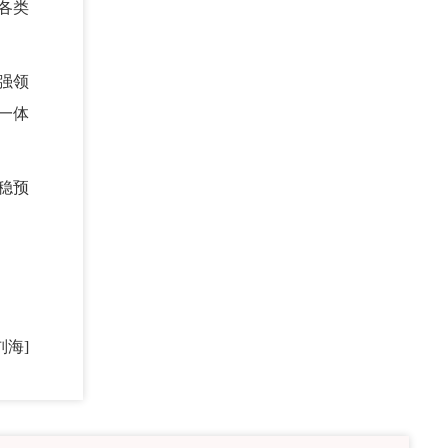
各类
强领
一体
稳预
刘海]