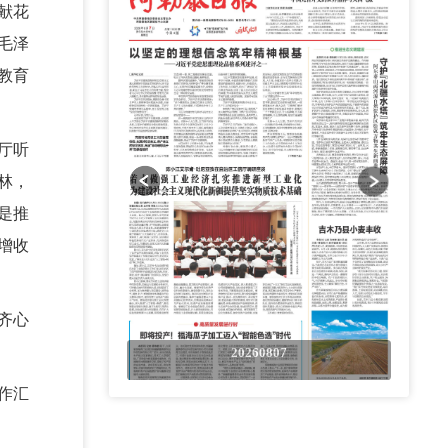
献花
毛泽
教育
厅听
林，
是推
增收
齐心
0807
20260807
作汇