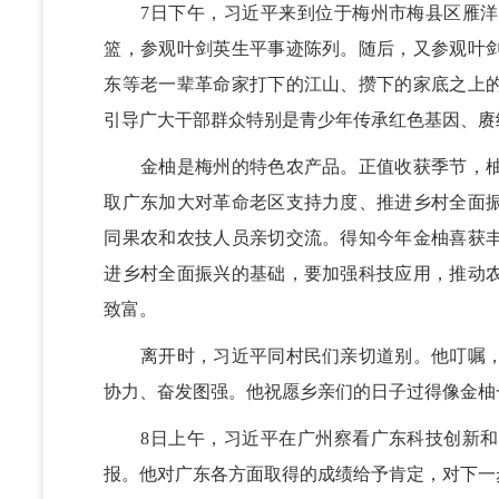
7日下午，习近平来到位于梅州市梅县区雁洋
篮，参观叶剑英生平事迹陈列。随后，又参观叶
东等老一辈革命家打下的江山、攒下的家底之上
引导广大干部群众特别是青少年传承红色基因、赓
金柚是梅州的特色农产品。正值收获季节，柚
取广东加大对革命老区支持力度、推进乡村全面
同果农和农技人员亲切交流。得知今年金柚喜获
进乡村全面振兴的基础，要加强科技应用，推动
致富。
离开时，习近平同村民们亲切道别。他叮嘱，
协力、奋发图强。他祝愿乡亲们的日子过得像金柚
8日上午，习近平在广州察看广东科技创新和
报。他对广东各方面取得的成绩给予肯定，对下一