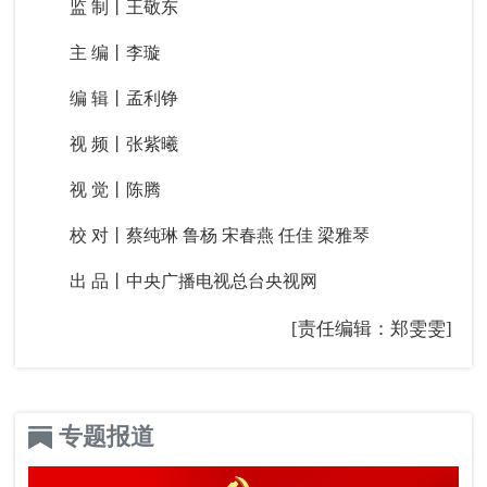
监 制丨王敬东
主 编丨李璇
编 辑丨孟利铮
视 频丨张紫曦
视 觉丨陈腾
校 对丨蔡纯琳 鲁杨 宋春燕 任佳 梁雅琴
出 品丨中央广播电视总台央视网
[责任编辑：郑雯雯]
专题报道