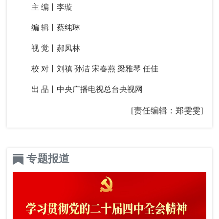
主 编丨李璇
编 辑丨蔡纯琳
视 觉丨郝凤林
校 对丨刘禛 孙洁 宋春燕 梁雅琴 任佳
出 品丨中央广播电视总台央视网
[责任编辑：郑雯雯]
专题报道