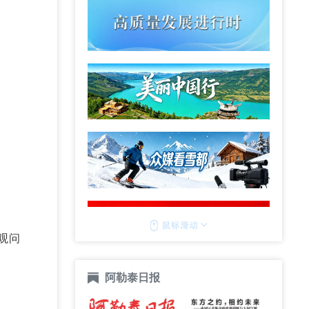
观问
阿勒泰日报