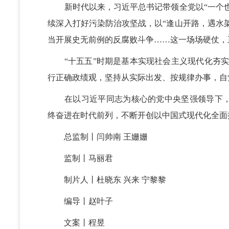
新时代以来，习近平总书记带领全党以“一个也不
续深入打好污染防治攻坚战，以“逢山开路，遇水架
当开展史无前例的反腐败斗争……这一场场硬仗，
“十五五”时期是基本实现社会主义现代化夯实
行正确政绩观，坚持从实际出发、按规律办事，自
在以习近平同志为核心的党中央坚强领导下，
终奋进在时代前列，不断开创以中国式现代化全面
总监制丨闫帅南 王姗姗
监制丨马丽君
制片人丨杜晓东 兴来 宁黎黎
编导丨赵叶子
文案丨程昱