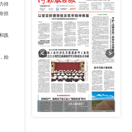
力持
命担
和践
，始
0807
20260807