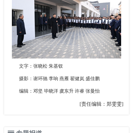
文字：张晓松 朱基钗
摄影：谢环驰 李响 燕雁 翟健岚 盛佳鹏
编辑：邓坚 毕晓洋 虞东升 许睿 张曼怡
[责任编辑：郑雯雯]