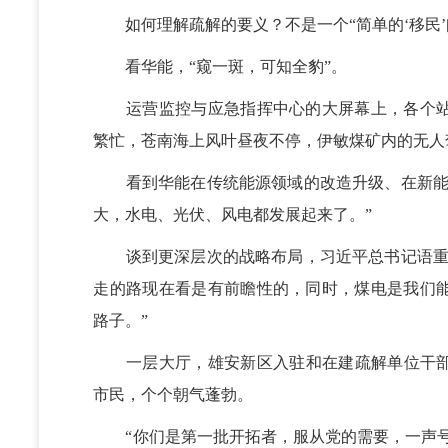
如何理解疏解的要义？不是一个“简单的‘移民’问
看华能，“窥一斑，可知全豹”。
运营监控与应急指挥中心的大屏幕上，各个站
繁忙，苍南海上风叶昼夜不停，伊敏煤矿内的无人
看到华能在传统能源领域的改造升级、在新能源
大，水电、光伏、风电都发展起来了。”
谈到更深层次的战略布局，习近平总书记语重心
走的路现在看是有前瞻性的，同时，煤电是我们
路子。”
一层大厅，雄安新区入驻和在建疏解单位干部
市民，个个朝气蓬勃。
“你们是第一批开拓者，服从党的需要，一声号