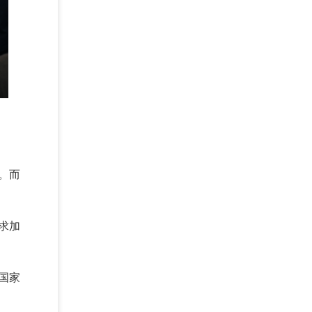
。而
求加
国家