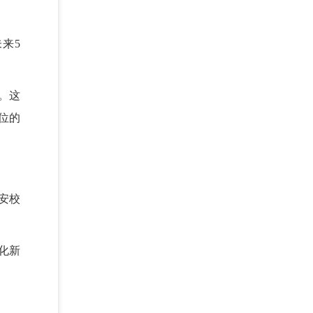
来5
。这
位的
安校
化新