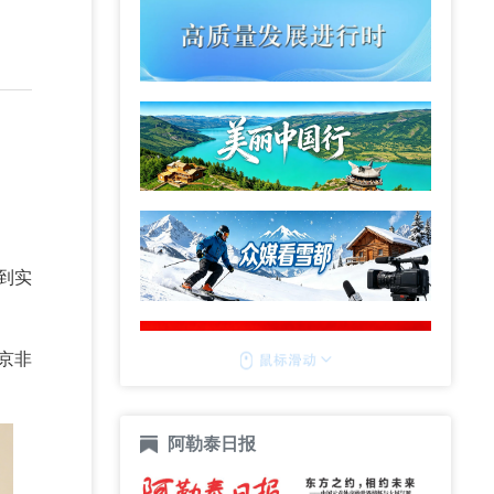
到实
京非
阿勒泰日报