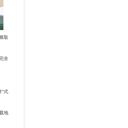
展取
完全
”式
载地