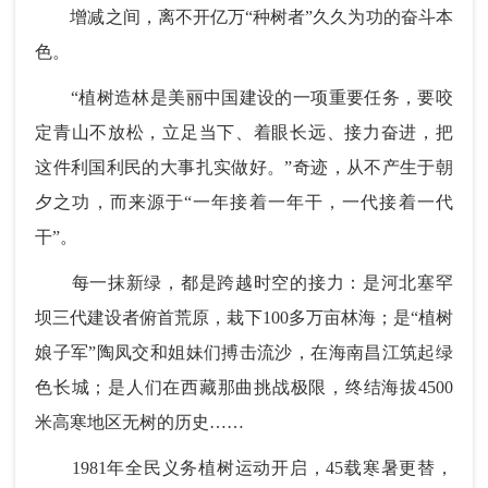
增减之间，离不开亿万“种树者”久久为功的奋斗本
色。
“植树造林是美丽中国建设的一项重要任务，要咬
定青山不放松，立足当下、着眼长远、接力奋进，把
这件利国利民的大事扎实做好。”奇迹，从不产生于朝
夕之功，而来源于“一年接着一年干，一代接着一代
干”。
每一抹新绿，都是跨越时空的接力：是河北塞罕
坝三代建设者俯首荒原，栽下100多万亩林海；是“植树
娘子军”陶凤交和姐妹们搏击流沙，在海南昌江筑起绿
色长城；是人们在西藏那曲挑战极限，终结海拔4500
米高寒地区无树的历史……
1981年全民义务植树运动开启，45载寒暑更替，