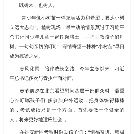
既树木，也树人。
“青少年像小树苗一样充满活力和希望，要从小树
立远大志向”。植树现场，最生动的情景莫过于习近平
总书记同少年儿童一起挥锹培土，手把手教孩子们种
树。一句句亲切的叮咛，深情寄望一株株“小树苗”早日
成为栋梁之材。
春风化雨，陪伴成长之路。今年立春以来，习近
平总书记多次与青少年面对面。
春节前夕在北京看望慰问基层干部群众时，语重
心长叮嘱孩子们“多参加户外运动，把身体练得棒棒
的，考试成绩只是一个方面，首先要做一个健全的
人，将来更好地适应社会”。
在雄安新区考察时勉励孩子们：“惜福奋进、积极