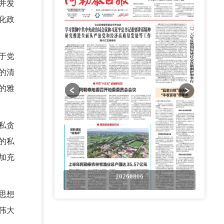
并发
化政
于党
的清
的雅
私贪
的私
加充
0806
20260806
思想
伟大