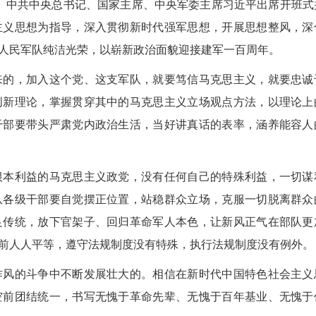
中共中央总书记、国家主席、中央军委主席习近平出席开班式
主义思想为指导，深入贯彻新时代强军思想，开展思想整风，深
人民军队纯洁光荣，以崭新政治面貌迎接建军一百周年。
的，加入这个党、这支军队，就要笃信马克思主义，就要忠诚
创新理论，掌握贯穿其中的马克思主义立场观点方法，以理论上
干部要带头严肃党内政治生活，当好讲真话的表率，涵养能容人
本利益的马克思主义政党，没有任何自己的特殊利益，一切谋
队各级干部要自觉摆正位置，站稳群众立场，克服一切脱离群众
良传统，放下官架子、回归革命军人本色，让新风正气在部队更
前人人平等，遵守法规制度没有特殊，执行法规制度没有例外。
2026
风的斗争中不断发展壮大的。相信在新时代中国特色社会主义
空前团结统一，书写无愧于革命先辈、无愧于百年基业、无愧于