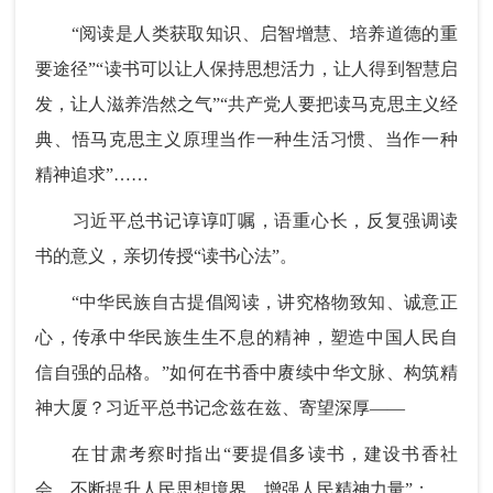
“阅读是人类获取知识、启智增慧、培养道德的重
要途径”“读书可以让人保持思想活力，让人得到智慧启
发，让人滋养浩然之气”“共产党人要把读马克思主义经
典、悟马克思主义原理当作一种生活习惯、当作一种
精神追求”……
习近平总书记谆谆叮嘱，语重心长，反复强调读
书的意义，亲切传授“读书心法”。
“中华民族自古提倡阅读，讲究格物致知、诚意正
心，传承中华民族生生不息的精神，塑造中国人民自
信自强的品格。”如何在书香中赓续中华文脉、构筑精
神大厦？习近平总书记念兹在兹、寄望深厚——
在甘肃考察时指出“要提倡多读书，建设书香社
会，不断提升人民思想境界、增强人民精神力量”；