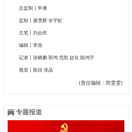
总监制丨申勇
监制丨龚雪辉 全宇虹
主笔丨刘会民
编辑丨李燕
记者丨张晓鹏 郭鸿 范凯 赵化 陆鸿宇
视觉丨陈括 张晶
[责任编辑：郑雯雯]
专题报道