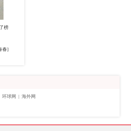
了榜
春春]
|
环球网
|
海外网