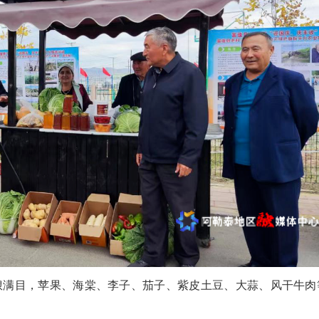
满目，苹果、海棠、李子、茄子、紫皮土豆、大蒜、风干牛肉