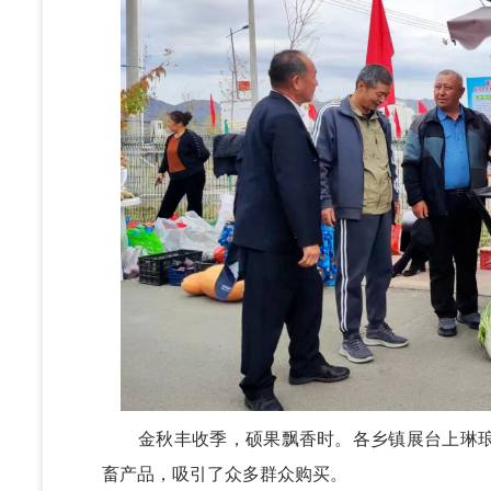
金秋丰收季，硕果飘香时。各乡镇展台上琳琅
畜产品，吸引了众多群众购买。