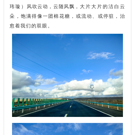
玮璇）
风吹云动，云随风飘，
大片大片的洁白云
朵，
饱满得像一团棉花糖，
或流动、或停驻，
治
愈着我们的双眼。