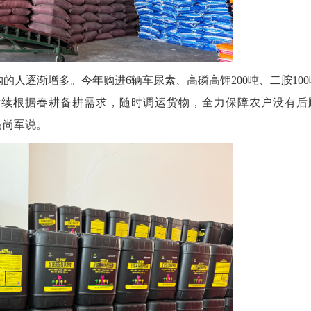
逐渐增多。今年购进6辆车尿素、高磷高钾200吨、二胺100
后续根据春耕备耕需求，随时调运货物，全力保障农户没有后
马尚军说。