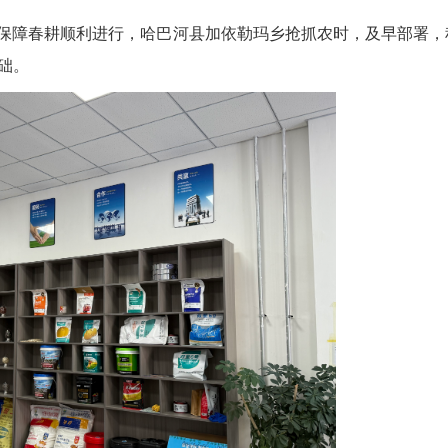
保障春耕顺利进行，哈巴河县加依勒玛乡抢抓农时，及早部署，
础。