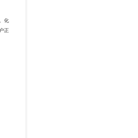
。化
户正