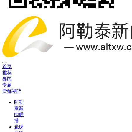
首页
推荐
要闻
专题
雪都视听
阿勒
泰新
闻联
播
党课