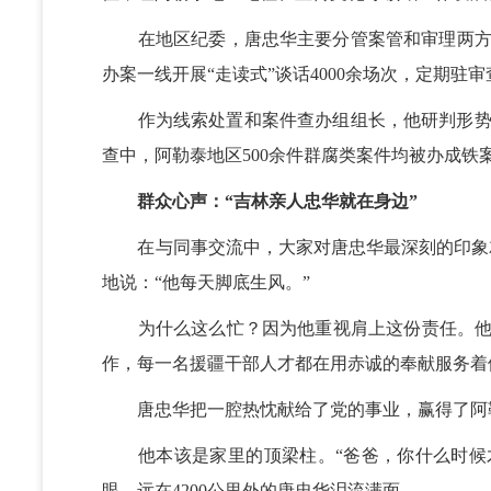
在地区纪委，唐忠华主要分管案管和审理两方面业务
办案一线开展“走读式”谈话4000余场次，定期
作为线索处置和案件查办组组长，他研判形势，指
查中，阿勒泰地区500余件群腐类案件均被办成铁
群众心声：“吉林亲人忠华就在身边”
在与同事交流中，大家对唐忠华最深刻的印象就
地说：“他每天脚底生风。”
为什么这么忙？因为他重视肩上这份责任。他说：
作，每一名援疆干部人才都在用赤诚的奉献服务着
唐忠华把一腔热忱献给了党的事业，赢得了阿勒
他本该是家里的顶梁柱。“爸爸，你什么时候才
眼，远在4200公里外的唐忠华泪流满面。