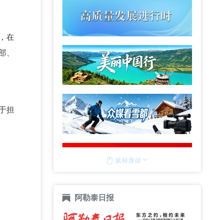
，在
部、
于担
阿勒泰日报