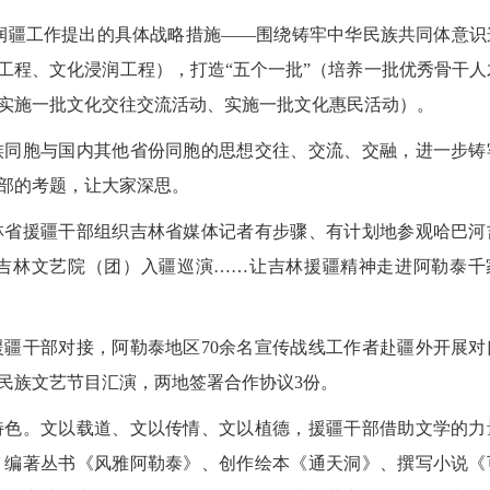
润疆工作提出的具体战略措施——围绕铸牢中华民族共同体意识
工程、文化浸润工程），打造“五个一批”（培养一批优秀骨干人
实施一批文化交往交流活动、实施一批文化惠民活动）。
同胞与国内其他省份同胞的思想交往、交流、交融，进一步铸
部的考题，让大家深思。
省援疆干部组织吉林省媒体记者有步骤、有计划地参观哈巴河
吉林文艺院（团）入疆巡演……让吉林援疆精神走进阿勒泰千
干部对接，阿勒泰地区70余名宣传战线工作者赴疆外开展对
民族文艺节目汇演，两地签署合作协议3份。
色。文以载道、文以传情、文以植德，援疆干部借助文学的力
，编著丛书《风雅阿勒泰》、创作绘本《通天洞》、撰写小说《