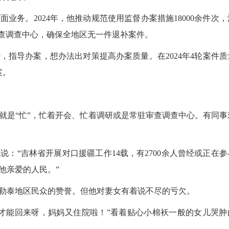
。2024年，他推动规范使用监督办案措施18000余件次，
驻审查调查中心，确保全地区无一件退补案件。
导办案，想办法出对策提高办案质量。在2024年4轮案件质
案。
是“忙”，忙着开会、忙着调研或是常驻审查调查中心。有同事
“吉林省开展对口援疆工作14载，有2700余人曾经或正在参
他亲爱的人民。”
泰地区民众的赞誉。但他对妻女有着说不尽的亏欠。
能回来呀，妈妈又住院啦！”看着贴心小棉袄一般的女儿哭肿