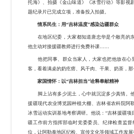
托海》、拍摄《金山味道》《冰雪行动》等影视
题纪录片已完成立项，准备投入拍摄。
情系民生：用“吉林温度
”
感染边疆群众
在地区纪委，大家都知道唐忠华是个敞亮的东
他主动对接援疆教师进行免费补课……
他把同事、群众当家人，大家也把他放在心里
客，看着满桌的奶疙瘩、风干肉、干果、奶茶，那一
家国情怀：以“吉林担当”诠释奉献精神
脚上沾有多少泥土，心中就沉淀多少真情。他
援疆现代农业博览园种植大棚、吉林省农科院阿
冰雪运动实训基地考察调研。他说：“吉林援疆项
疆工作前方指挥部临时党委委员、纪律检查监督
位，让阿勒泰地区纪检、宣传文化等领域工作发展