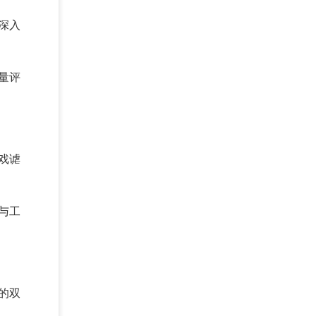
深入
量评
戏谑
与工
的双