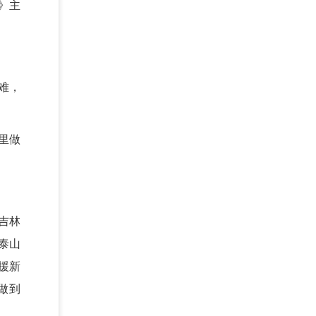
》主
难，
里做
吉林
泰山
援新
做到