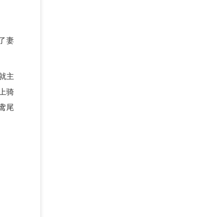
了妻
就主
上骑
鸢尾