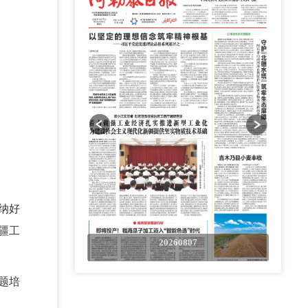
纳好
疆工
0807
20260807
题培