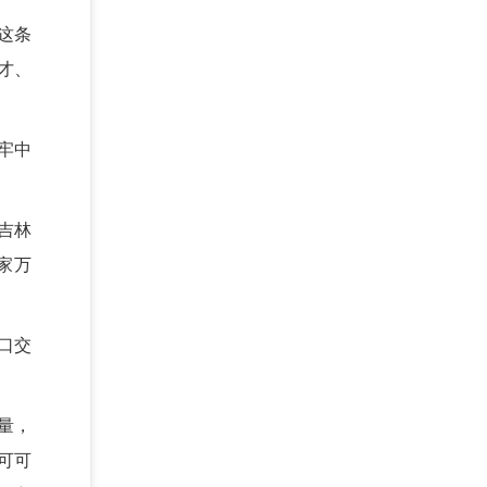
这条
才、
牢中
吉林
家万
口交
量，
可可