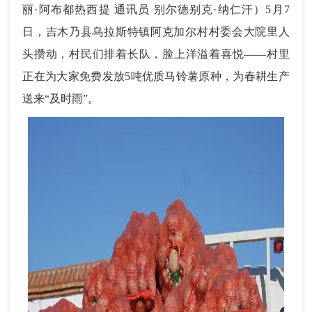
丽·阿布都热西提 通讯员 别尔德别克·纳仁汗）5月7
日，吉木乃县乌拉斯特镇阿克加尔村村委会大院里人
头攒动，村民们排着长队，脸上洋溢着喜悦——村里
正在为大家免费发放5吨优质马铃薯原种，为春耕生产
送来“及时雨”。