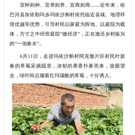
宜种则种、宜养则养、宜商则商……近年来，哈
巴河县加依勒玛乡玛依沙斛村依托临近县城、地理环
境优越等优势，引导村民以家庭为阵地、以庭院为载
体，方寸之中经营庭院“微经济”，正在激活乡村振兴
的“一池春水”。
6月11日，走进玛依沙斛村阿克墩片区村民叶新
春的草莓采摘园里，浓郁的果香扑鼻而来，放眼望
去，绿叶间点缀着红玛瑙般的草莓，十分诱人。