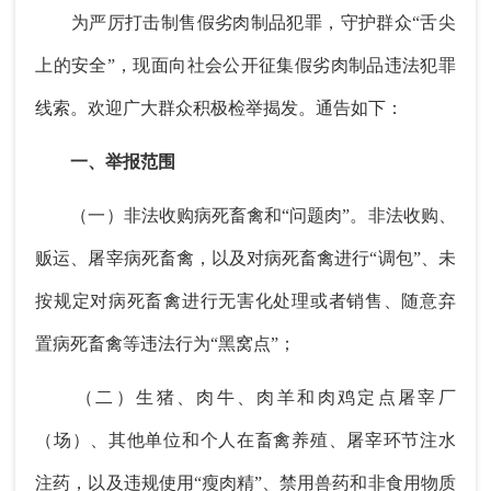
为严厉打击制售假劣肉制品犯罪，守护群众“舌尖
上的安全”，现面向社会公开征集假劣肉制品违法犯罪
线索。欢迎广大群众积极检举揭发。通告如下：
一、举报范围
（一）非法收购病死畜禽和“问题肉”。非法收购、
贩运、屠宰病死畜禽，以及对病死畜禽进行“调包”、未
按规定对病死畜禽进行无害化处理或者销售、随意弃
置病死畜禽等违法行为“黑窝点”；
（二）生猪、肉牛、肉羊和肉鸡定点屠宰厂
（场）、其他单位和个人在畜禽养殖、屠宰环节注水
注药，以及违规使用“瘦肉精”、禁用兽药和非食用物质