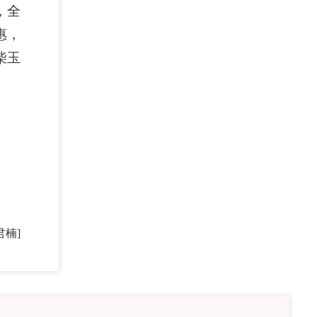
，全
惠，
柴玉
君楠]