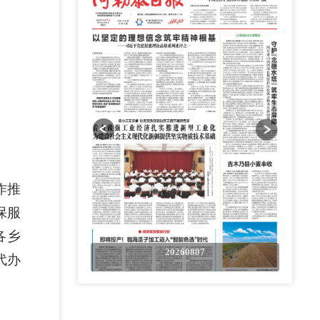
作推
保服
各乡
0807
20260807
代办