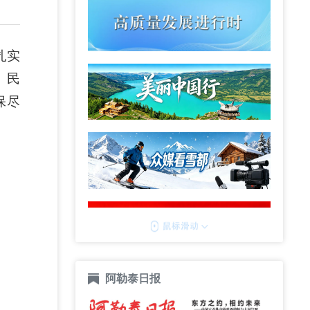
扎实
、民
保尽
阿勒泰日报