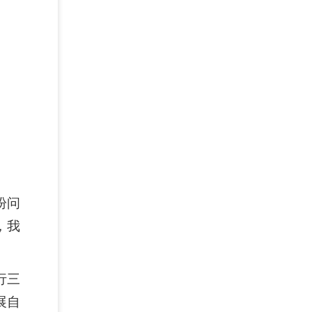
盼问
，我
行三
展自