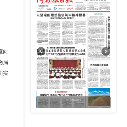
室向
物局
功实
0807
20260807