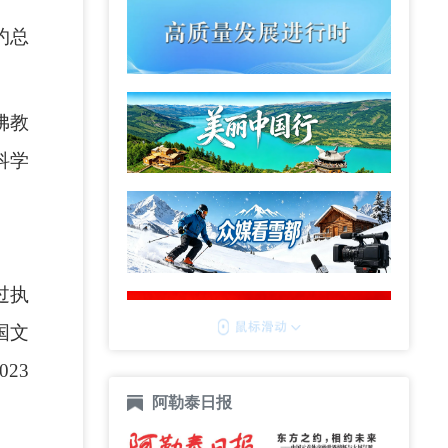
约总
佛教
科学
过执
国文
23
阿勒泰日报