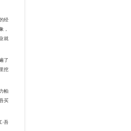
的经
象，
业就
遍了
里挖
力帕
吾买
·吾