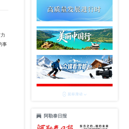
布力
的事
阿勒泰日报