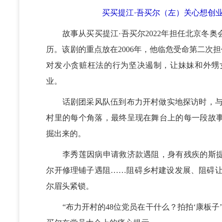
买买提江·吾买尔（左）关心想创
故事从买买提江·吾买尔2022年担任北京冬奥
历。该剧的重点放在2006年，他临危受命第二次
对发小贪赃枉法的行为坚决遏制，让妹妹和外甥
业。
话剧团采风队伍到布力开村做实地探访时，与买
村里的每个角落，最终呈现在舞台上的每一段故
掘出来的。
李秀莲因病申请救济款遇阻，身有残疾的斯提
尔开修理铺子遇阻……阻碍乡村建设发展、阻碍让
尔眉头紧锁。
“布力开村的48位党员在干什么？拍拍‘康板子’