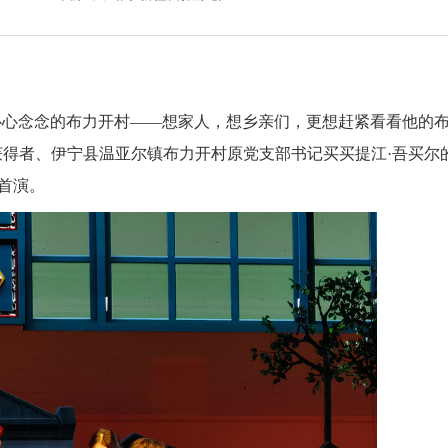
心念念的布力开村——想家人，想乡亲们，更想赶紧看看他的
”获得者、伊宁县温亚尔镇布力开村原党支部书记买买提江·吾买尔
首演。