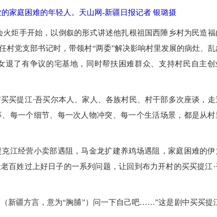
业的家庭困难的年轻人。天山网-新疆日报记者 银璐摄
会火炬手开始，以倒叙的形式讲述他扎根祖国西陲乡村为民造福
担任村党支部书记时，带领村“两委”解决影响村里发展的病灶、乱
女退了有争议的宅基地，同时帮扶困难群众、支持村民自主创
买提江·吾买尔本人、家人、各族村民、村干部多次座谈，走
事、每一个细节、每一次人物冲突、每一个生活场景，都是从村
克江经营小卖部遇阻，马金龙扩建养鸡场遇阻，家庭困难的伊
老百姓过上好日子的一系列问题，让回到布力开村的买买提江·
（新疆方言，意为“胸脯”）问一下自己吧……”这是剧中买买提江