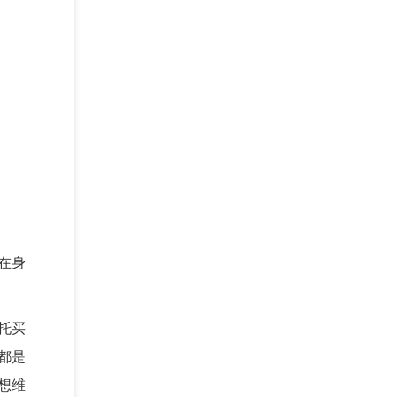
在身
托买
都是
想维