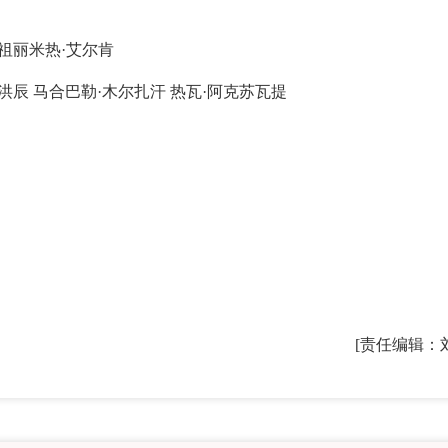
祖丽米热·艾尔肯
辰 马合巴勒·木尔扎汗 热瓦·阿克苏瓦提
[责任编辑：
2026