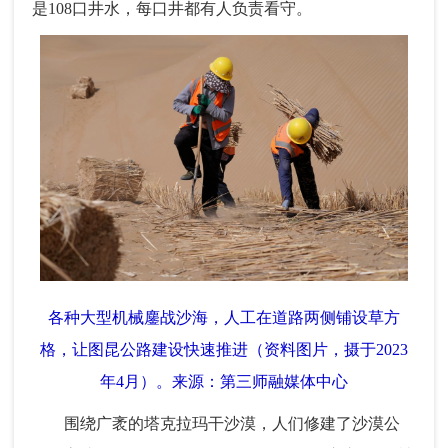
是108口井水，每口井都有人负责看守。
各种大型机械鏖战沙海，人工在道路两侧铺设草方
格，让图昆公路建设快速推进（资料图片，摄于2023
年4月）。来源：第三师融媒体中心
围绕广袤的塔克拉玛干沙漠，人们修建了沙漠公