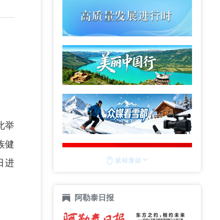
此举
族健
日进
阿勒泰日报