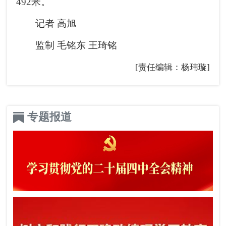
492米。
记者 高旭
监制 毛铭东 王琦铭
[责任编辑：杨玮璇]
专题报道