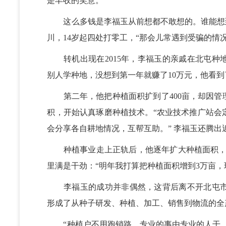
是丰收的笑意。
这么多钱是李福玉从前想都不敢想的。谁能想到
川，14岁起四处打零工，“那会儿常遇到受骗的情
转机出现在2015年，李福玉的亲戚在北屯种地
别人学种地，没想到第一年就赚了10万元，他看到
第二年，他把种植面积扩到了400亩，却因管
积，开始认真琢磨种植技术。“农业技术推广站会
会分享各自耕地情况，互帮互助。” 李福玉还腾
种植事业走上正轨后，他逐年扩大种植面积，202
里满是干劲：“明年我打算把种植面积增到3万亩，
李福玉的成功并非偶然，这背后离不开北屯市
形成了从种子研发、种植、加工、销售到物流的全
“种植户不用跑销路，专业的事由专业的人干，