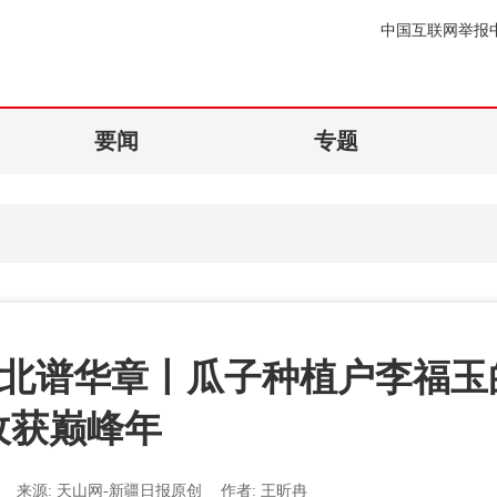
中国互联网举报
要闻
专题
南北谱华章丨瓜子种植户李福玉
收获巅峰年
0
来源:
天山网-新疆日报原创
作者:
王昕冉