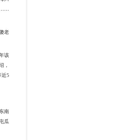
……
傻老
年该
绍，
近5
东南
北屯瓜