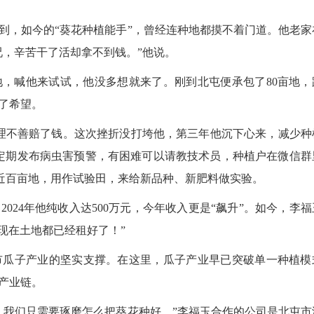
，如今的“葵花种植能手”，曾经连种地都摸不着门道。他老家
况，辛苦干了活却拿不到钱。”他说。
，喊他来试试，他没多想就来了。刚到北屯便承包了80亩地，
了希望。
理不善赔了钱。这次挫折没打垮他，第三年他沉下心来，减少种
定期发布病虫害预警，有困难可以请教技术员，种植户在微信群
出近百亩地，用作试验田，来给新品种、新肥料做实验。
4年他纯收入达500万元，今年收入更是“飙升”。如今，李福
现在土地都已经租好了！”
瓜子产业的坚实支撑。在这里，瓜子产业早已突破单一种植模
产业链。
我们只需要琢磨怎么把葵花种好。”李福玉合作的公司是北屯市