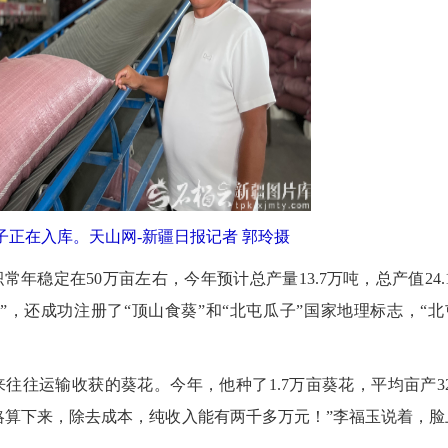
子正在入库。天山网-新疆日报记者 郭玲摄
定在50万亩左右，今年预计总产量13.7万吨，总产值24.1
”，还成功注册了“顶山食葵”和“北屯瓜子”国家地理标志，“北
2026
运输收获的葵花。今年，他种了1.7万亩葵花，平均亩产32
略算下来，除去成本，纯收入能有两千多万元！”李福玉说着，脸