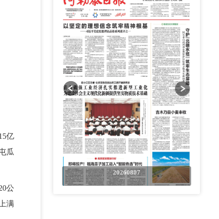
5亿
屯瓜
0807
20260807
0公
上满