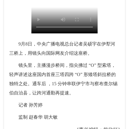
9月8日，中央广播电视总台记者吴硕宇在伊犁河
三桥上，用镜头向国际网友介绍这座桥。
镜头里，主播漫步桥间，指尖拂过 “O” 型索塔，
轻声讲述这座国内首座三塔四跨 “O” 形矮塔斜拉桥的
独特之处。通车后 ，15 分钟串联伊宁市与察布查尔锡
伯自治县，让跨河通勤再提速。
记者 孙芳婷
监制 赵春华 胡大敏