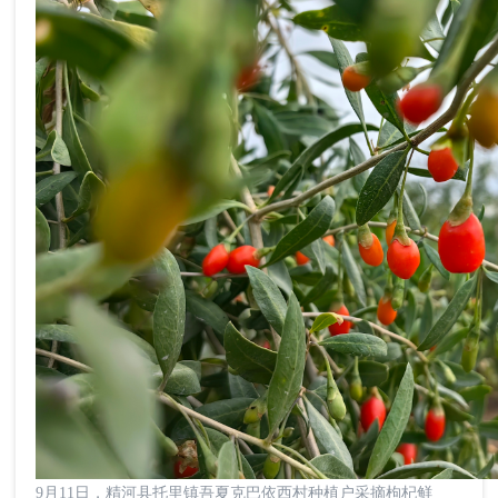
9月11日，精河县托里镇吾夏克巴依西村种植户采摘枸杞鲜