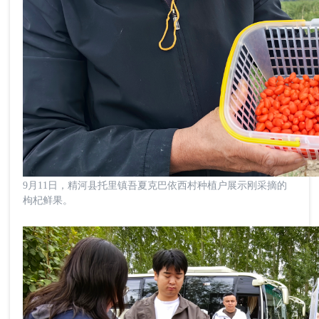
9月11日，精河县托里镇吾夏克巴依西村种植户展示刚采摘的
枸杞鲜果。