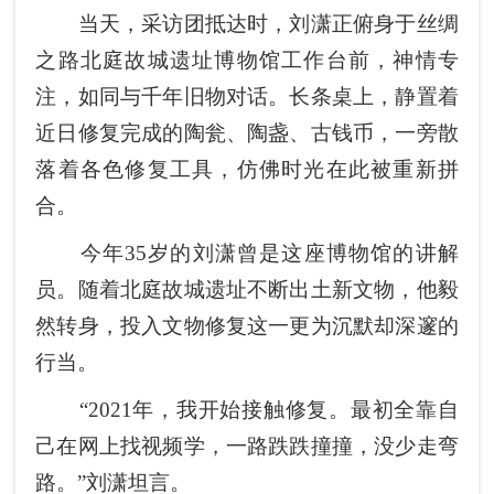
当天，采访团抵达时，刘潇正俯身于丝绸
之路北庭故城遗址博物馆工作台前，神情专
注，如同与千年旧物对话。长条桌上，静置着
近日修复完成的陶瓮、陶盏、古钱币，一旁散
落着各色修复工具，仿佛时光在此被重新拼
合。
今年35岁的刘潇曾是这座博物馆的讲解
员。随着北庭故城遗址不断出土新文物，他毅
然转身，投入文物修复这一更为沉默却深邃的
行当。
“2021年，我开始接触修复。最初全靠自
己在网上找视频学，一路跌跌撞撞，没少走弯
路。”刘潇坦言。