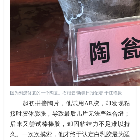
图为刘潇修复的一个陶瓮。石榴云/新疆日报记者 于江艳摄
起初拼接陶片，他试用AB胶，却发现粘
接时胶体膨胀，导致最后几片无法严丝合缝；
后来又尝试棒棒胶，却因粘结力不足难以持
久。一次次摸索，他才终于认定白乳胶最为适