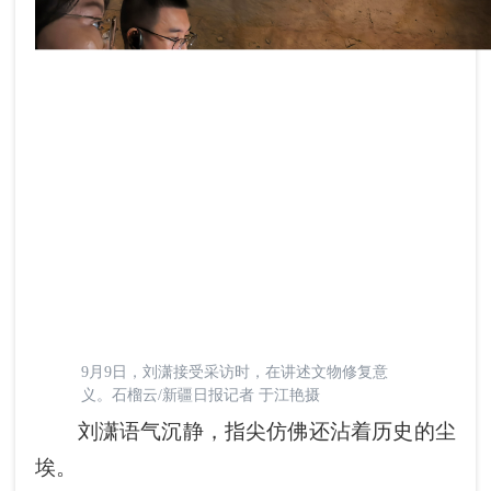
9月9日，刘潇接受采访时，在讲述文物修复意
义。石榴云/新疆日报记者 于江艳摄
刘潇语气沉静，指尖仿佛还沾着历史的尘
埃。