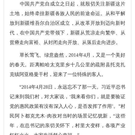
中国共产党自成立之日起，就殷切关注新疆这片
土地，始终牵挂新疆各族人民的前途命运。从和平解
放到新疆维吾尔自治区成立，从改革开放到迈向新时
代，在中国共产党带领下，新疆从荒凉走向繁华、从
贫瘠走向富裕、从封闭走向开放、从落后走向进步。
草长莺飞、绿意盎然，2014年4月，又是一个美好
的春天。距离帕哈太克里乡十几公里的疏附县托克扎
克镇阿亚格曼干村，迎来了一位特殊的客人。
“2014年4月28日，永远忘不了那一天。习近平总书
记来到我们村，对大家说，‘我来看你们，就是要验证
党的惠民政策有没有深入人心，是否发挥了作用’。”村
民阿卜都克尤木·肉孜对当时的场景记忆犹新，“这些
年，在总书记的亲切关怀下，村里大变样，各项产业