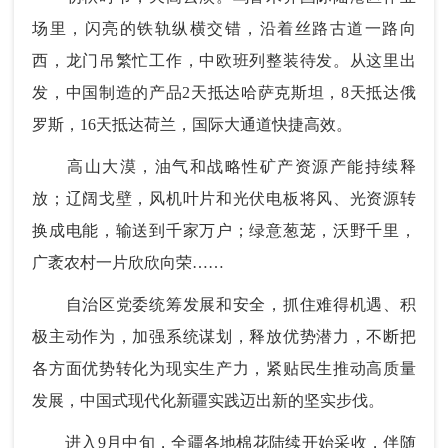
场里，闪亮的铁轨纵横交错，沿着丝路古道一路向
西，龙门吊繁忙工作，中欧班列整装待发。从这里出
发，中国制造的产品2天抵达哈萨克斯坦，8天抵达俄
罗斯，16天抵达荷兰，国际大通道快捷高效。
高山大漠，油气和战略性矿产资源产能持续释
放；辽阔戈壁，风机叶片和光伏电板将风、光资源转
换成电能，输送到千家万户；绿意葱茏，沃野千里，
广袤农村一片欣欣向荣……
自治区党委统筹发展和安全，抓住难得机遇、积
极主动作为，加强系统谋划，释放优势潜力，不断把
各方面优势转化为现实生产力，紧贴民生推动高质量
发展，中国式现代化新疆实践迈出新的坚实步伐。
进入9月中旬，全疆各地棉花陆续开始采收，伴随