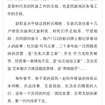
是新时代党的民族工作的主线，也是民族地区各项工
作的主线。
尉犁县兴平镇达西村石榴巷，互嵌式居住着十几
户维吾尔族和汉族村民，村民们手足相亲、守望相
助，共同团结奋斗，每户门口的标识牌上都记录着动
人的故事：吐尔逊·司马义家，二十多年如一日照顾患
病的弃婴，是“无私大爱之家”；牙生·芒力克吃苦耐
劳，经营着一家烤包子店，是“自主创业之家”；艾合买
提·艾米都大力推进庭院养殖，是“养殖能手”……
每年春节，巷子里的居民一起吃年夜饭的传统从
未间断。共品佳肴、互道祝福，生活在石榴巷的人
们，还有一个共同的约定：团结友爱、互帮互助的家
风，要一代代传承下去。