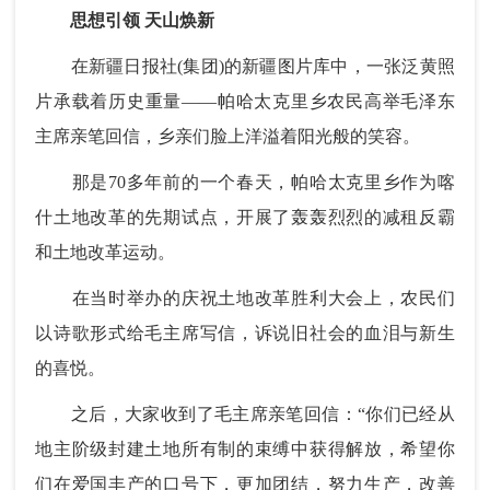
思想引领 天山焕新
在新疆日报社(集团)的新疆图片库中，一张泛黄照
片承载着历史重量——帕哈太克里乡农民高举毛泽东
主席亲笔回信，乡亲们脸上洋溢着阳光般的笑容。
那是70多年前的一个春天，帕哈太克里乡作为喀
什土地改革的先期试点，开展了轰轰烈烈的减租反霸
和土地改革运动。
在当时举办的庆祝土地改革胜利大会上，农民们
以诗歌形式给毛主席写信，诉说旧社会的血泪与新生
的喜悦。
之后，大家收到了毛主席亲笔回信：“你们已经从
地主阶级封建土地所有制的束缚中获得解放，希望你
们在爱国丰产的口号下，更加团结，努力生产，改善