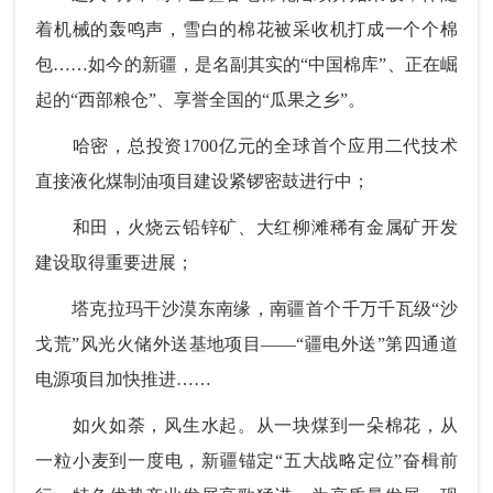
着机械的轰鸣声，雪白的棉花被采收机打成一个个棉
包……如今的新疆，是名副其实的“中国棉库”、正在崛
起的“西部粮仓”、享誉全国的“瓜果之乡”。
哈密，总投资1700亿元的全球首个应用二代技术
直接液化煤制油项目建设紧锣密鼓进行中；
和田，火烧云铅锌矿、大红柳滩稀有金属矿开发
建设取得重要进展；
塔克拉玛干沙漠东南缘，南疆首个千万千瓦级“沙
戈荒”风光火储外送基地项目——“疆电外送”第四通道
电源项目加快推进……
如火如荼，风生水起。从一块煤到一朵棉花，从
一粒小麦到一度电，新疆锚定“五大战略定位”奋楫前