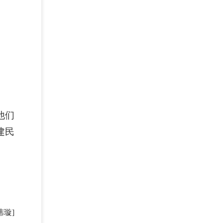
他们
建民
玮璇]