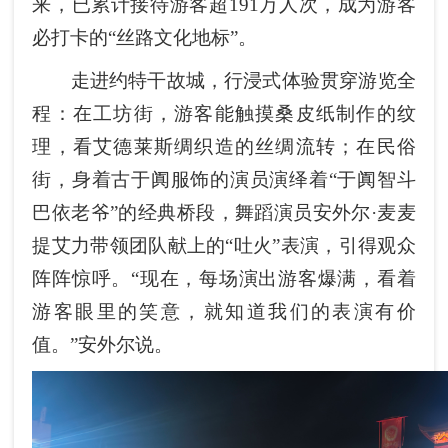
来，已累计接待游客超191万人次，成为游客
必打卡的“丝路文化地标”。
走进约特干故城，行浸式体验贯穿游览全
程：在工坊街，游客能触摸桑皮纸制作的纹
理，看艾德莱斯绸织造的丝绸流转；在民俗
街，身着古于阗服饰的演员演绎着“于阗智斗
巴依老爷”的经典桥段，舞蹈演员安外尔·麦麦
提艾力带领团队献上的“吐火”表演，引得观众
阵阵惊呼。“现在，每场演出游客爆满，看着
游客眼里的笑意，就知道我们的表演有价
值。”安外尔说。