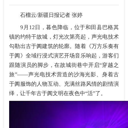
石榴云/新疆日报记者 张婷
9月12日，暮色降临，位于和田县巴格其
镇的约特干故城，灯光次第亮起，声光电技术
勾勒出古于阗建筑的轮廓。随着《万方乐奏有
于阗》全域行浸式演艺开场音乐响起，游客们
跟随演员的脚步，在故城街巷中开启“穿越之
旅”——声光电技术营造的沙海光影、身着古
于阗服饰的人物互动、充满丝路风情的剧情演
绎，让千年古于阗文明在夜色中“活”了。