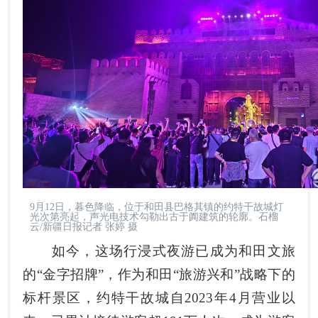
9月12日，暮色降临，位于和田县巴格其镇的约特干故城灯
光次第亮起，声光电技术勾勒出古于阗建筑的轮廓。石榴
云/新疆日报记者 张婷 摄
如今，这场行浸式夜游已成为和田文旅
的“金字招牌”，作为和田“旅游兴和”战略下的
标杆景区，约特干故城自2023年4月营业以