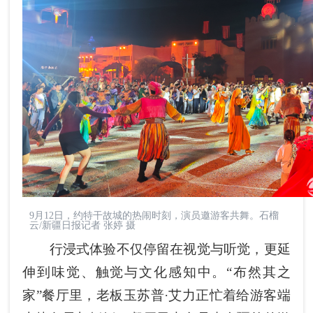
9月12日，约特干故城的热闹时刻，演员邀游客共舞。石榴
云/新疆日报记者 张婷 摄
行浸式体验不仅停留在视觉与听觉，更延
伸到味觉、触觉与文化感知中。“布然其之
家”餐厅里，老板玉苏普·艾力正忙着给游客端