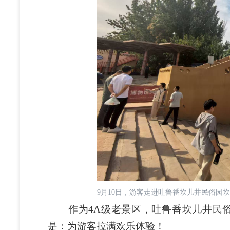
9月10日，游客走进吐鲁番坎儿井民俗园
作为4A级老景区，吐鲁番坎儿井民俗
是：为游客拉满欢乐体验！