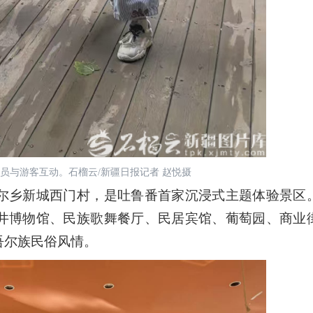
人员与游客互动。石榴云/新疆日报记者 赵悦摄
乡新城西门村，是吐鲁番首家沉浸式主题体验景区
井博物馆、民族歌舞餐厅、民居宾馆、葡萄园、商业
吾尔族民俗风情。