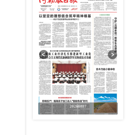
0807
20260807