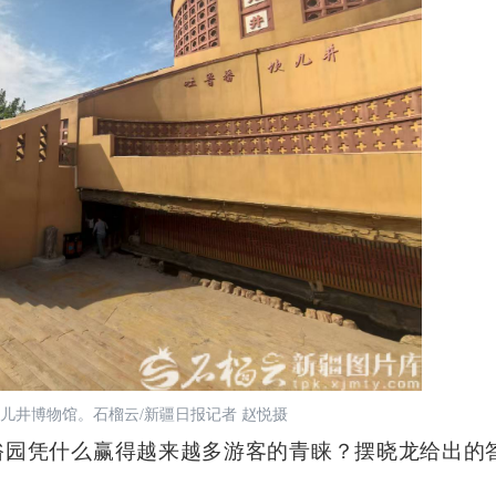
坎儿井博物馆。石榴云/新疆日报记者 赵悦摄
园凭什么赢得越来越多游客的青睐？摆晓龙给出的