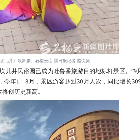
乐坎儿井》歌舞剧。石榴云/新疆日报记者 赵悦摄
儿井民俗园已成为吐鲁番旅游目的地标杆景区。”9月
今年1—8月，景区游客超过30万人次，同比增长30
数将创历史新高。