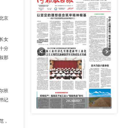
北京
长女
十分
叔那
尔班
书记
0807
20260807
范，