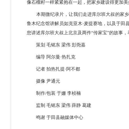
像石榴籽一样紧紧抱在一起，把家乡建设得更加美
本期微纪录片，让我们走进库尔班大叔的家乡，
鲁木纪念馆讲解员如克亚木·麦提赛地，以及于田县
您讲述库尔班大叔上北京及两件“传家宝”的故事
策划 毛铭东 梁伟 彭尧嘉
编导 阿尔曼·热扎克
记者 拍热扎提·阿不都
摄像 尹通元
制作/包装 于姗 李桢楠
监制 毛铭东 梁伟 薛静 葛建
鸣谢 于田县融媒体中心