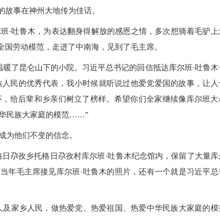
的故事在神州大地传为佳话。
·吐鲁木，为表达翻身得解放的感恩之情，多次想骑着毛驴上
作为全国劳动模范，走进了中南海，见到了毛主席。
温暖了昆仑山下的小院。习近平总书记的回信抵达库尔班·吐鲁木
各族人民的优秀代表，我小时候就听说过他爱党爱国的故事，让人
怀，给后辈和乡亲们树立了榜样。希望你们全家继续像库尔班大
华民族大家庭的模范……”
成为他们不变的信念。
日尕孜乡托格日尕孜村库尔班·吐鲁木纪念馆内，保留了大量库
是当年毛主席接见库尔班·吐鲁木的照片，还有一个就是习近平总
2026
人及家乡人民，做热爱党、热爱祖国、热爱中华民族大家庭的模