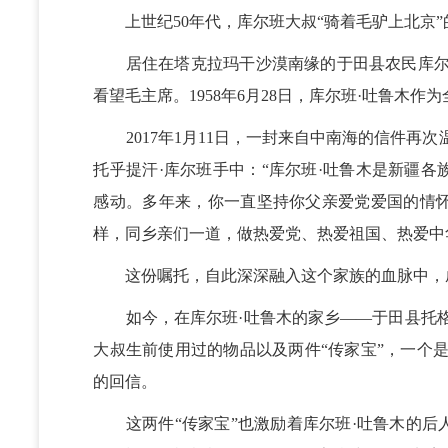
上世纪50年代，库尔班大叔“骑着毛驴上北京”
居住在塔克拉玛干沙漠南缘的于田县农民库尔班
看望毛主席。1958年6月28日，库尔班·吐鲁木
2017年1月11日，一封来自中南海的信件再次
托乎提汗·库尔班手中：“库尔班·吐鲁木是新疆
感动。多年来，你一直坚持你父亲爱党爱国的情
样，同乡亲们一道，做热爱党、热爱祖国、热爱中
这份嘱托，自此深深融入这个家族的血脉中，
如今，在库尔班·吐鲁木的家乡——于田县托格
大叔生前使用过的物品以及两件“传家宝”，一个
的回信。
这两件“传家宝”也激励着库尔班·吐鲁木的后