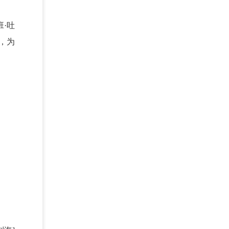
·吐
，为