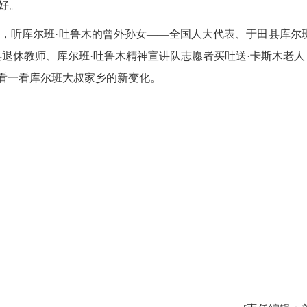
好。
听库尔班·吐鲁木的曾外孙女——全国人大代表、于田县库尔班
退休教师、库尔班·吐鲁木精神宣讲队志愿者买吐送·卡斯木老人
，看一看库尔班大叔家乡的新变化。